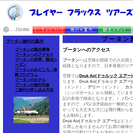
ブータン
ブータン旅行の案内
ブータンへのアクセス
ブータンの観光事情
ブータンへのアクセス
ブータンの四季、観光シ
ブータン
へは空路か陸路での入出国
ーズン
経路となりますので、日本発着のツ
ブータンのみどころ・体
験プログラム
空路では
Druk Air(ドゥルック エアー)
ブータンのホテル
ります。
Druk Air(ドゥルック エアー)
ブータンの旅行代金
（インド）、
デリー
（インド）、
カ
ご旅行の申し込み方法
（シンガポール）から就航していま
記の各地で経由となります。）
バン
ますので、
バンコク
経由が一般的と
かっても大丈夫な方には飛行機から
もお勧めします。
Druk Air(ドゥルック エアー)
はエコノ
０席しかありませんのでお席の確保
出国の日程だけでもお決めいただく