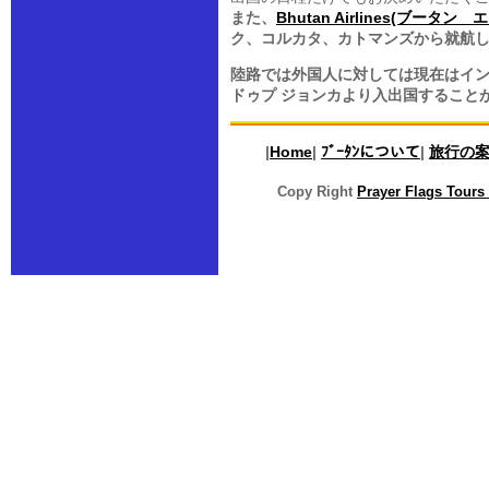
また、
Bhutan Airlines(ブータ
ク
、
コルカタ
、
カトマンズ
から就航
陸路では外国人に対しては現在はイ
ドゥプ ジョンカ
より入出国すること
|
Home
|
ﾌﾞｰﾀﾝについて
|
旅行の
Copy Right
Prayer Flags Tours