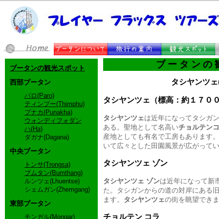
ブータンの
ブータンの観光スポット
タシヤンツェ(Ta
西部ブータン
パロ(Paro)
タシヤンツェ（標高：約１７００
ティンプー(Thimphu)
プナカ(Punakha)
タシヤンツェ
は近年になってタシガ
ウォンディフォダン
ある。聖地として名高い
チョルテン
ハ(Ha)
産地としても有名で工房もあります
ダガナ(Dagana)
いて広々とした田園風景が広がって
中央ブータン
タシヤンツェ ゾン
トンサ(Trongsa)
ブムタン(Bumthang)
タシヤンツェ ゾン
は近年になって新
ルンツェ(Lhuentse)
シェムガン(Zhemgang)
た。タシガンからの道の対岸にある
ます。
タシヤンツェ
の街を眺望でき
東部ブータン
チョルテン コラ
モンガル(Mongar)