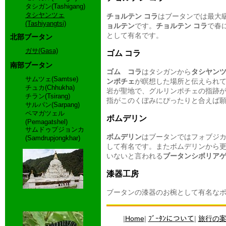
タシガン(Tashigang)
タシヤンツェ
チョルテン コラ
はブータンでは最大
(Tashiyangtsi)
ョルテン
です。
チョルテン コラ
で春
として有名です。
北部ブータン
ガサ(Gasa)
ゴム コラ
南部ブータン
ゴム コラ
はタシガンから
タシヤン
サムツェ(Samtse)
ンポチェ
が瞑想した場所と伝えられ
チュカ(Chhukha)
岩が聖地で、グルリンポチェの指跡
チラン(Tsirang)
指がこのくぼみにぴったりと合えば
サルパン(Sarpang)
ペマガツェル
ボムデリン
(Pemagatshel)
サムドゥプジョンカ
ボムデリン
はブータンではフォブジ
(Samdrupjongkhar)
して有名です。またボムデリンから
いないと言われる
ブータンシボリア
漆器工房
ブータンの漆器のお椀として有名な
|
Home
|
ﾌﾞｰﾀﾝについて
|
旅行の